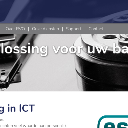
Over RVO
Onze diensten
Support
Contact
lossing voor uw b
g in ICT
an.
hechten veel waarde aan persoonlijk